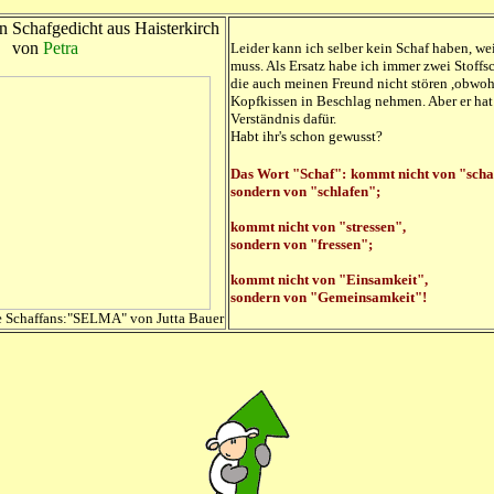
n Schafgedicht aus Haisterkirch
von
Petra
Leider kann ich selber kein Schaf haben, we
muss. Als Ersatz habe ich immer zwei Stoffs
die auch meinen Freund nicht stören ,obwoh
Kopfkissen in Beschlag nehmen. Aber er hat 
Verständnis dafür.
Habt ihr's schon gewusst?
Das Wort "Schaf":
kommt nicht von "scha
sondern von "schlafen";
kommt nicht von "stressen",
sondern von "fressen";
kommt nicht von "Einsamkeit",
sondern von "Gemeinsamkeit"!
e Schaffans:"SELMA" von Jutta Bauer