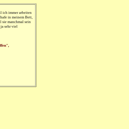
il ich immer arbeiten
chafe in meinem Bett,
l sie manchmal sein
ja sehr viel
ffen",